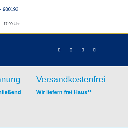
- 900192
:
 - 17:00 Uhr
hnung
Versandkostenfrei
hließend
Wir liefern frei Haus**