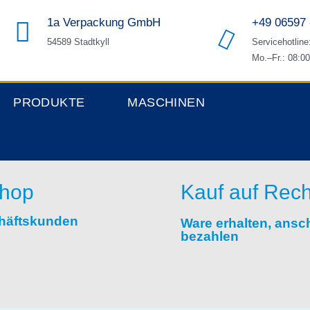
1a Verpackung GmbH
+49 06597 
54589 Stadtkyll
Servicehotline
Mo.–Fr.: 08:00
PRODUKTE
MASCHINEN
hop
Kauf auf Rec
häftskunden
Ware erhalten, ansc
bezahlen